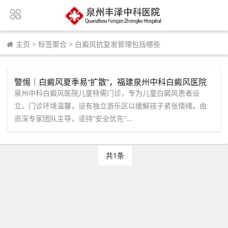
主页
>
标签聚合
>
白癜风抗复发管理包括哪些
警惕｜白癜风夏季易“扩散”，福建泉州中科白癜风医院
设立儿童特需门诊，抓住祛白黄金期防复发
泉州中科白癜风医院儿童特需门诊，专为儿童白癜风患者设
立。门诊环境温馨，设有独立游乐区以缓解孩子紧张情绪。由
资深专家团队主导，坚持“安全优先”...
共1条