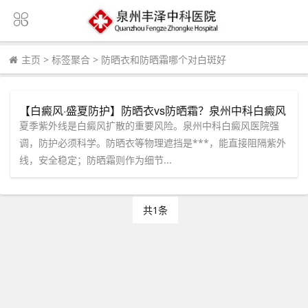
主页
>
标签聚合
>
防晒衣和防晒霜哪个对白斑好
【白癜风·盛夏防护】防晒衣vs防晒霜？泉州中科白癜风
医院物理遮挡法，避免强光损伤黑色素细胞
夏季紫外线是白癜风扩散的重要风险。泉州中科白癜风医院强
调，防护必须科学。防晒衣等物理遮挡是***，能直接阻隔紫外
线，安全稳定；防晒霜则作为细节...
共1条