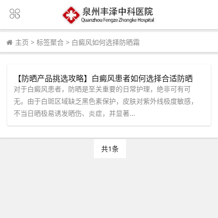
主页
>
标签聚合
>
白癜风如何选择防晒霜
【防晒产品挑选攻略】白癜风患者如何选择合适防晒
霜？泉州中科医院评测推荐清单新鲜出炉！
对于白癜风患者，防晒是至关重要的日常护理，绝非可有可
无。由于白斑区域缺乏黑色素保护，皮肤对紫外线极度敏感，
不当日晒极易诱发晒伤、炎症，并显著...
共1条