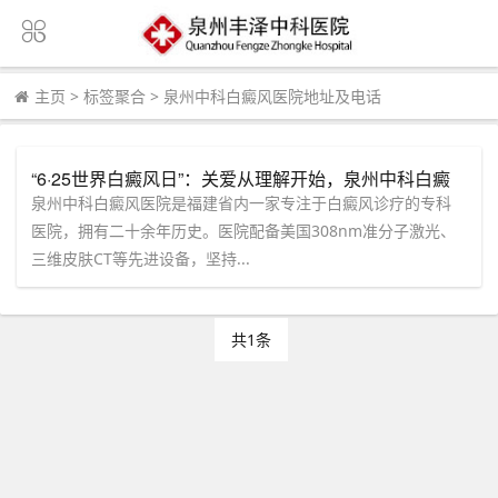
主页
>
标签聚合
>
泉州中科白癜风医院地址及电话
“6·25世界白癜风日”：关爱从理解开始，泉州中科白癜
风医院呼吁：科学祛白，让皮肤重焕健康光彩！
泉州中科白癜风医院是福建省内一家专注于白癜风诊疗的专科
医院，拥有二十余年历史。医院配备美国308nm准分子激光、
三维皮肤CT等先进设备，坚持...
共1条