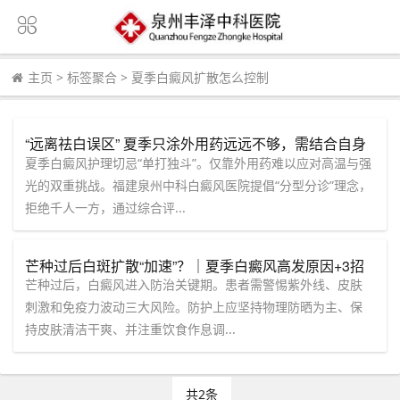
主页
>
标签聚合
>
夏季白癜风扩散怎么控制
“远离祛白误区” 夏季只涂外用药远远不够，需结合自身
情况综合干预，福建泉州中科白癜风医院坚持白癜风分
夏季白癜风护理切忌“单打独斗”。仅靠外用药难以应对高温与强
型分诊理念
光的双重挑战。福建泉州中科白癜风医院提倡“分型分诊”理念，
拒绝千人一方，通过综合评...
芒种过后白斑扩散“加速”？｜夏季白癜风高发原因+3招
科学防护“【泉州中科白癜风医院】科普
芒种过后，白癜风进入防治关键期。患者需警惕紫外线、皮肤
刺激和免疫力波动三大风险。防护上应坚持物理防晒为主、保
持皮肤清洁干爽、并注重饮食作息调...
共2条