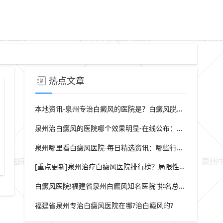
热点文章
本地资讯-泉州专治白癜风的医院是？白癜风脱屑是什么症状？
泉州治白癜风的医院哪个效果明显-在线公布：生活中哪些因素会诱发出白癜风
泉州哪里看白癜风医院-每日精选资讯：哪些行为会导致白癜风白斑在长
癜风夏季护理指南
[重点更新]泉州治疗白癜风医院排行榜？局限性白癜风早期症状？
白癜风医院!福建省泉州白癜风知名医院“排名总榜公开”福建省泉州治白癜风那家医院较好“强势推荐”?
福建省泉州专治白癜风医院在哪?治白癜风的?