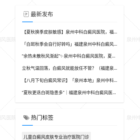
最新发布
【夏秋换季皮肤敏感】泉州中科白癜风医院，福建本地白斑朋友，做好日常护理很关键
「白斑秋季会自行好转吗」福建泉州中科白癜风医院，提醒广大患者切勿抱有侥幸心理
“余热未散秋风渐起”✨泉州中科白癜风医院，夏秋交替，白癜风患者饮食要多留心
立秋气温回落，白癜风就能放任不管？（福建泉州中科白癜风医院）这些误区要避开
【八月下旬白癜风常识】「泉州本地」泉州中科白癜风医院，换季调适，守护皮肤健康状态
“夏秋更迭白斑隐患多”｜福建泉州中科白癜风医院，白斑出现变化，切莫盲目自行处理
热门标签
儿童白癜风皮肤专业治疗医院门诊