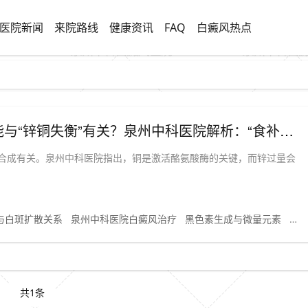
医院新闻
来院路线
健康资讯
FAQ
白癜风热点
（白癜风补铜指南）夏季白斑易扩散可能与“锌铜失衡”有关？泉州中科医院解析：“食补不对或让黑色素更难生成”
合成有关。泉州中科医院指出，铜是激活酪氨酸酶的关键，而锌过量会
与白斑扩散关系
泉州中科医院白癜风治疗
黑色素生成与微量元素
白
共1条