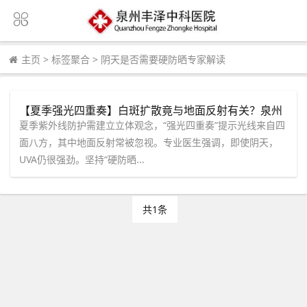
主页
>
标签聚合
>
阴天是否需要硬防晒专家解读
【夏季强光四重奏】白斑扩散竟与地面反射有关？泉州
中科张喜艳医生提醒：“阴天不出太阳也得做硬防晒！”
夏季紫外线防护需建立立体观念，“强光四重奏”提示光线来自四
面八方，其中地面反射常被忽视。专业医生强调，即使阴天，
UVA仍很强劲。坚持“硬防晒...
共1条