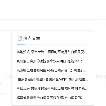
热点文章
本地资讯-泉州专治白癜风的医院是？白癜风脱屑是什么症状？
泉州治白癜风的医院哪个效果明显-在线公布：生活中哪些因素会诱发出白癜风
泉州哪里看白癜风医院-每日精选资讯：哪些行为会导致白癜风白斑在长
308光疗后同形反应预防措施
[重点更新]泉州治疗白癜风医院排行榜？局限性白癜风早期症状？
白癜风医院!福建省泉州白癜风知名医院“排名总榜公开”福建省泉州治白癜风那家医院较好“强势推荐”?
福建省泉州专治白癜风医院在哪?治白癜风的?