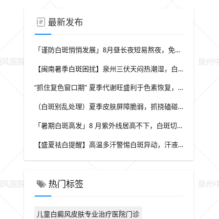
最新发布
「谨防白斑悄悄发展」8月昼长夜短易熬夜，免疫力波动干扰黑素细胞，福建泉州中科白癜风医院教你安稳度过白癜风高发季
【闽南暑季白斑困扰】泉州三伏天闷热潮湿，白斑患者出汗后及时清洁，福建泉州中科白癜风医院解析夏季白斑诱因
“抓住复色窗口期” 夏季代谢旺盛利于色素恢复，做好养护结合规范干预，福建泉州中科白癜风医院助力白斑科学复色
（白斑别乱处理）夏季皮肤屏障脆弱，抓挠磕碰可催生新白斑，福建泉州中科白癜风医院科普盛夏白癜风防护小常识
「暑期白斑高发」8 月紫外线居高不下，白斑切勿盲目暴晒，福建泉州中科白癜风医院提醒做好科学防晒规避扩散风险
【盛夏祛白提醒】高温多汗警惕白斑异动，汗液刺激易诱发同形反应，福建泉州中科白癜风医院分享夏季白斑稳护要点
热门标签
儿童白癜风皮肤专业治疗医院门诊