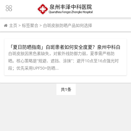
主页
>
标签聚合
>
白斑皮肤防晒产品如何选择
「夏日防晒指南」白斑患者如何安全度夏？泉州中科白
癜风医院为您定制专属防护方案
白斑皮肤因黑色素缺失，对紫外线防御力弱，夏季需严格防
晒。核心策略是“规避、遮挡、涂抹”：避开10点至16点强光时
段；优先采用UPF50+防晒...
共1条