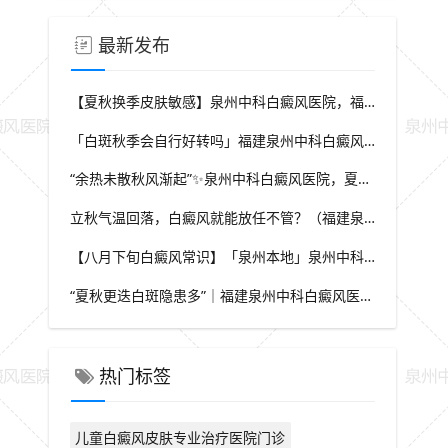
最新发布
【夏秋换季皮肤敏感】泉州中科白癜风医院，福建本地白斑朋友，做好日常护理很关键
「白斑秋季会自行好转吗」福建泉州中科白癜风医院，提醒广大患者切勿抱有侥幸心理
“余热未散秋风渐起”✨泉州中科白癜风医院，夏秋交替，白癜风患者饮食要多留心
立秋气温回落，白癜风就能放任不管？（福建泉州中科白癜风医院）这些误区要避开
【八月下旬白癜风常识】「泉州本地」泉州中科白癜风医院，换季调适，守护皮肤健康状态
“夏秋更迭白斑隐患多”｜福建泉州中科白癜风医院，白斑出现变化，切莫盲目自行处理
热门标签
儿童白癜风皮肤专业治疗医院门诊