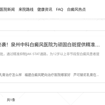
医院新闻
来院路线
健康资讯
FAQ
白癜风热点
「靶向新药新突破」磷酸芦可替尼乳膏来袭！泉州中科白癜风医院为顽固白斑提供精准治疗新选择
，通过精准抑制JAK-STAT通路，为12岁以上非节段型白癜风患者提
乳膏治疗怎么样
福建白癜风靶向治疗医院哪家好
芦可替尼乳膏在泉州哪里可以买到
共1条