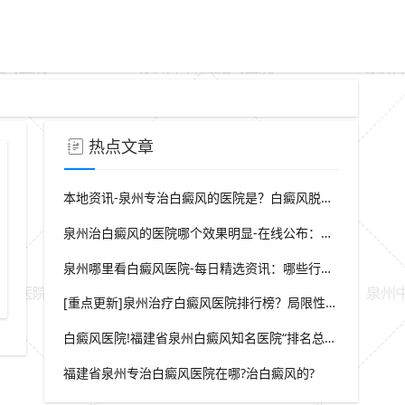
热点文章
本地资讯-泉州专治白癜风的医院是？白癜风脱屑是什么症状？
泉州治白癜风的医院哪个效果明显-在线公布：生活中哪些因素会诱发出白癜风
泉州哪里看白癜风医院-每日精选资讯：哪些行为会导致白癜风白斑在长
顽固性白斑靶向治疗新选择
非节段型白癜风JAK抑制剂外
[重点更新]泉州治疗白癜风医院排行榜？局限性白癜风早期症状？
白癜风医院!福建省泉州白癜风知名医院“排名总榜公开”福建省泉州治白癜风那家医院较好“强势推荐”?
福建省泉州专治白癜风医院在哪?治白癜风的?