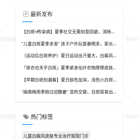
最新发布
【白斑≠传染病】夏季社交无需刻意回避，消除对白斑的误解，泉州中科白癜风医院科普白癜风基础常识
“儿童白斑夏季多发” 孩子户外玩耍暴晒多，家长多留意皮肤变化，泉州中科白癜风医院浅谈孩童白斑相关护理
（运动后白斑养护）夏日运动出汗量大，白癜风人群运动需兼顾防晒与干爽，泉州中科白癜风医院分享运动注意点
「穿衣也关乎白斑」夏季紧身化纤衣物摩擦皮肤，容易触发同形反应，泉州中科白癜风医院推荐白斑人群穿搭选择
【早期白斑别漏看】夏日肤色加深，浅色小白斑容易被忽略，泉州中科白癜风医院提示发现异常白斑尽早筛查
“闽南梅雨季刚过迎酷暑” 湿热交替，白斑容易出现波动，泉州中科白癜风医院讲解潮湿环境下白斑护理重点
热门标签
儿童白癜风皮肤专业治疗医院门诊