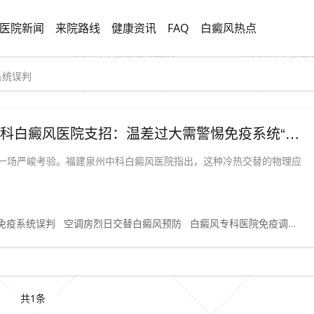
医院新闻
来院路线
健康资讯
FAQ
白癜风热点
系统误判
“空调房与烈日交替”考验大！福建泉州中科白癜风医院支招：温差过大需警惕免疫系统“误判”
一场严峻考验。福建泉州中科白癜风医院指出，这种冷热交替的物理应
免疫系统误判
空调房烈日交替白癜风预防
白癜风专科医院免疫调节科普
共1条