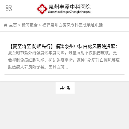
主页
>
标签聚合
>
福建泉州白癜风专科医院地址电话
【夏至将至·防晒先行】福建泉州中科白癜风医院提醒：
强紫外线易致免疫“误伤”，科学护肤护好皮肤“调色盘”
夏至时节紫外线强度达年度高峰，过量照射不仅损伤皮肤，更
会抑制免疫细胞功能、扰乱免疫平衡，这种“误伤”对白癜风等皮
肤敏感人群风险尤甚。因其白斑...
共1条