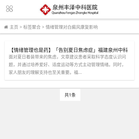
主页
>
标签聚合
>
情绪管理对白癜风康复影响
【情绪管理也是药】「告别夏日焦虑症」福建泉州中科
白癜风医院身心同治助康复！
面对夏日着装带来的焦虑，文章建议患者采取科学态度认识问
题，并通过培养爱好、适度运动等方式主动管理情绪。同时，
家人朋友的理解支持也至关重要。福...
共1条