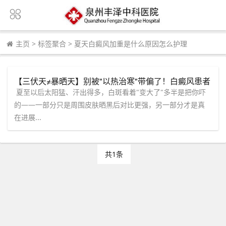
主页
>
标签聚合
>
夏天白癜风加重是什么原因怎么护理
【三伏天≠暴晒天】别被"以热治寒"带偏了！白癜风患者
夏天真正该抓住的，是这4件"笨功夫"
​ 夏至以后太阳猛、汗出得多，白斑看着"变大了"多半是把你吓
的——一部分只是周围皮肤晒黑后对比更强，另一部分才是真
在进展...
共1条