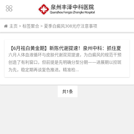
主页
>
标签聚合
>
夏季白癜风308光疗注意事项
【6月祛白黄金期】新陈代谢提速！泉州中科：抓住夏
季窗口，科学推进色素复色
六月人体血液循环与皮肤代谢双双提速，为白癜风的规范干预
创造了有利窗口，但前提是先明确分型分期——进展期以控斑
为先，稳定期再谈复色推进。精准检...
共1条