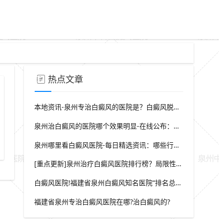
热点文章
本地资讯-泉州专治白癜风的医院是？白癜风脱屑是什么症状？
泉州治白癜风的医院哪个效果明显-在线公布：生活中哪些因素会诱发出白癜风
暑期白癜风黄金治疗期308准分子光疗
泉州哪里看白癜风医院-每日精选资讯：哪些行为会导致白癜风白斑在长
[重点更新]泉州治疗白癜风医院排行榜？局限性白癜风早期症状？
白癜风医院!福建省泉州白癜风知名医院“排名总榜公开”福建省泉州治白癜风那家医院较好“强势推荐”?
福建省泉州专治白癜风医院在哪?治白癜风的?