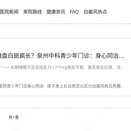
医院新闻
来院路线
健康资讯
FAQ
白癜风热点
「家长警惕」暑假熬夜打游戏，免疫力崩盘白斑疯长？泉州中科青少年门诊：身心同治，还孩子健康肤色。
—长期睡眠不足会扰乱Th17/Treg免疫平衡、推高氧化应激、消...
医院青少年门诊身心同治
孩子身上长白斑怎么区分白癜风和白色糠疹
共1条