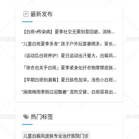
最新发布
【白斑≠传染病】夏季社交无需刻意回避，消除对白斑的误解，泉州中科白癜风医院科普白癜风基础常识
“儿童白斑夏季多发” 孩子户外玩耍暴晒多，家长多留意皮肤变化，泉州中科白癜风医院浅谈孩童白斑相关护理
（运动后白斑养护）夏日运动出汗量大，白癜风人群运动需兼顾防晒与干爽，泉州中科白癜风医院分享运动注意点
「穿衣也关乎白斑」夏季紧身化纤衣物摩擦皮肤，容易触发同形反应，泉州中科白癜风医院推荐白斑人群穿搭选择
【早期白斑别漏看】夏日肤色加深，浅色小白斑容易被忽略，泉州中科白癜风医院提示发现异常白斑尽早筛查
“闽南梅雨季刚过迎酷暑” 湿热交替，白斑容易出现波动，泉州中科白癜风医院讲解潮湿环境下白斑护理重点
热门标签
儿童白癜风皮肤专业治疗医院门诊