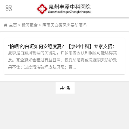
主页
>
标签聚合
>
阴雨天白癜风需要防晒吗
“怕晒”的白斑如何安稳度夏？【泉州中科】专家支招：
避开这些误区是关键！
夏季是白癜风管理的关键期，许多患者因认知误区可能适得其
反。完全避光会错过有益日照；仅靠防晒霜或忽视阴天防护效
果不佳；过度清洁破坏皮肤屏障；盲...
共1条