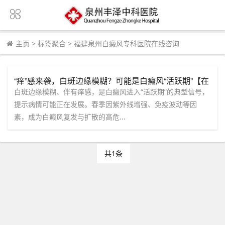
主页
>
标签聚合
>
福建泉州白癜风专科医院在线咨询
“痒”感来袭，白斑边缘模糊？可能是白癜风“活跃期”【在
线咨询】获取泉州中科医院春季防复发个性化方案。
白斑边缘模糊、伴有痒感，是白癜风进入“活跃期”的典型信号，
提示病情可能正在发展。春季因紫外线增强、免疫波动等因
素，成为白癜风复发与扩散的高危...
共1条