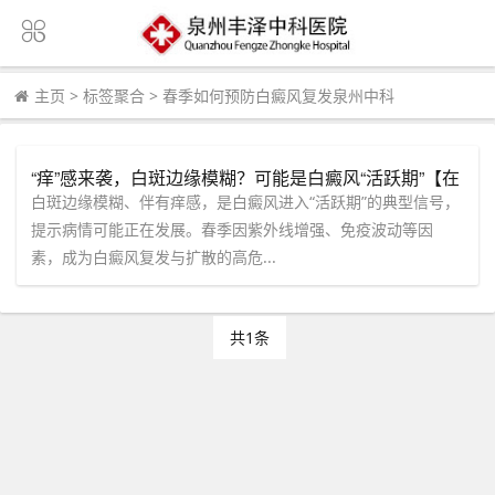
主页
>
标签聚合
>
春季如何预防白癜风复发泉州中科
“痒”感来袭，白斑边缘模糊？可能是白癜风“活跃期”【在
线咨询】获取泉州中科医院春季防复发个性化方案。
白斑边缘模糊、伴有痒感，是白癜风进入“活跃期”的典型信号，
提示病情可能正在发展。春季因紫外线增强、免疫波动等因
素，成为白癜风复发与扩散的高危...
共1条