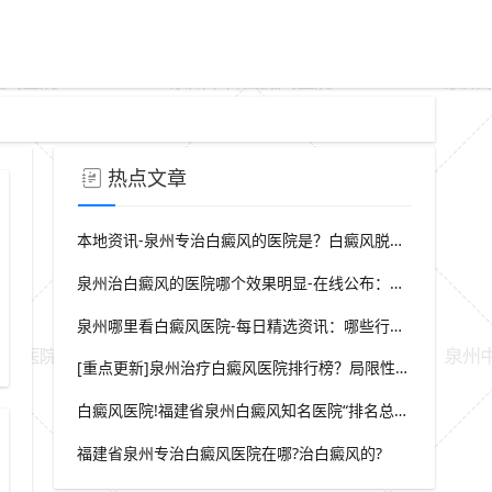
热点文章
本地资讯-泉州专治白癜风的医院是？白癜风脱屑是什么症状？
泉州治白癜风的医院哪个效果明显-在线公布：生活中哪些因素会诱发出白癜风
泉州哪里看白癜风医院-每日精选资讯：哪些行为会导致白癜风白斑在长
福建专业皮肤健康管理机构科普
[重点更新]泉州治疗白癜风医院排行榜？局限性白癜风早期症状？
白癜风医院!福建省泉州白癜风知名医院“排名总榜公开”福建省泉州治白癜风那家医院较好“强势推荐”?
福建省泉州专治白癜风医院在哪?治白癜风的?