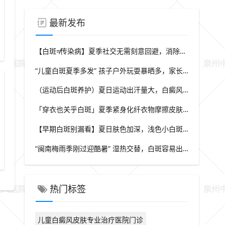
最新发布
泉州专业皮肤问题防护咨询
【白斑≠传染病】夏季社交无需刻意回避，消除对白斑的误解，泉州中科白癜风医院科普白癜风基础常识
“儿童白斑夏季多发” 孩子户外玩耍暴晒多，家长多留意皮肤变化，泉州中科白癜风医院浅谈孩童白斑相关护理
（运动后白斑养护）夏日运动出汗量大，白癜风人群运动需兼顾防晒与干爽，泉州中科白癜风医院分享运动注意点
「穿衣也关乎白斑」夏季紧身化纤衣物摩擦皮肤，容易触发同形反应，泉州中科白癜风医院推荐白斑人群穿搭选择
【早期白斑别漏看】夏日肤色加深，浅色小白斑容易被忽略，泉州中科白癜风医院提示发现异常白斑尽早筛查
“闽南梅雨季刚过迎酷暑” 湿热交替，白斑容易出现波动，泉州中科白癜风医院讲解潮湿环境下白斑护理重点
泉州中科医院皮肤护理咨询
热门标签
儿童白癜风皮肤专业治疗医院门诊