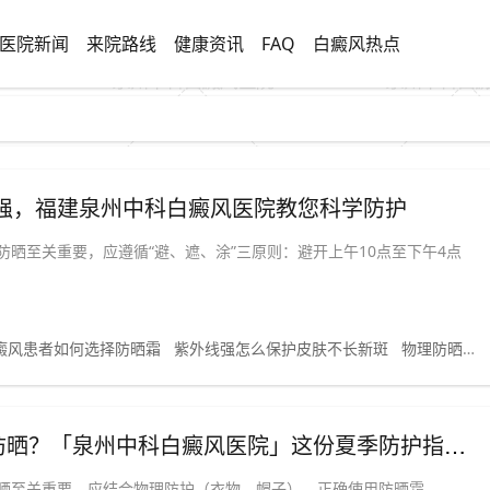
医院新闻
来院路线
健康资讯
FAQ
白癜风热点
强，福建泉州中科白癜风医院教您科学防护
晒至关重要，应遵循“避、遮、涂”三原则：避开上午10点至下午4点
癜风患者如何选择防晒霜
紫外线强怎么保护皮肤不长新斑
物理防晒和化学防晒哪个更适合敏感皮肤
【泉州高温预警】白癜风患者如何科学防晒？「泉州中科白癜风医院」这份夏季防护指南请查收！
晒至关重要。应结合物理防护（衣物、帽子）、正确使用防晒霜