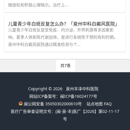
微放松和积极心理暗示。治疗上...
儿童青少年白斑反复怎么办？「泉州中科白癜风医院」
提醒：抓住夏季新陈代谢加速期干预效果好！
儿童青少年白斑反复受免疫、内分泌、外界刺激等多因素影
响。夏季人体新陈代谢加快，是进行系统性干预的有利时期。
泉州中科白癜风医院通过精准检测与个...
共7条
Copyright © 2026
泉州丰泽中科医院
网站ICP备案号：闽ICP备16024177号
闽公网安备 35050302000610号
站点地图
FAQ
医疗广告审查证明文号：(闽-泉-丰)医广【2026】第02-11-17
号