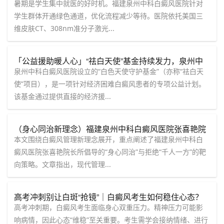
白癜风医院开通绿色通道，个性化方案高效控白
暑期是学生集中就医的好时机。福建泉州中科白癜风医院针对
学生群体开通绿色通道，优化流程减少等待。医院依托美国三
维皮肤CT、308nm准分子激光...
「公益援助暖人心」“祛白天使”基金持续发力，泉州中
科白癜风医院为贫困患者减轻就医负担
泉州中科白癜风医院设立的“白色天使守护基金”（亦称“祛白天
使”项目），是一项针对经济困难白癜风患者的专项公益计划。
该基金通过提供直接的经济援...
（身心同治新理念）福建泉州中科白癜风医院张喜艳院
长：拒绝“千人一方”，靶向破局白斑困扰
本文围绕白癜风管理新理念展开，重点阐述了福建泉州中科白
癜风医院张喜艳院长所倡导的“身心同治”与拒绝“千人一方”的靶
向策略。文章指出，现代管理...
高考冲刺别让白斑“抢镜”｜白癜风考生如何稳住心态？
【泉州中科白癜风医院】为您支招
高考冲刺期，白癜风考生面临身心双重压力。精神压力可能影
响病情，因此心态“维稳”至关重要。考生需学会接纳情绪、进行