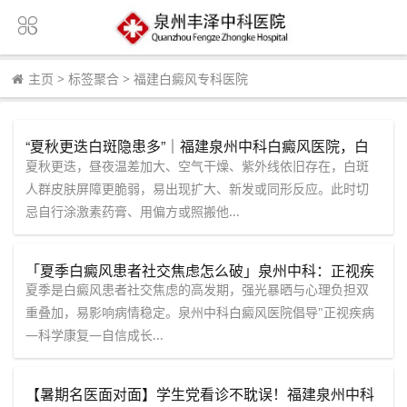
主页
>
标签聚合
>
福建白癜风专科医院
“夏秋更迭白斑隐患多”｜福建泉州中科白癜风医院，白
斑出现变化，切莫盲目自行处理
夏秋更迭，昼夜温差加大、空气干燥、紫外线依旧存在，白斑
人群皮肤屏障更脆弱，易出现扩大、新发或同形反应。此时切
忌自行涂激素药膏、用偏方或照搬他...
「夏季白癜风患者社交焦虑怎么破」泉州中科：正视疾
病，科学康复，自信成长
夏季是白癜风患者社交焦虑的高发期，强光暴晒与心理负担双
重叠加，易影响病情稳定。泉州中科白癜风医院倡导"正视疾病
—科学康复—自信成长...
【暑期名医面对面】学生党看诊不耽误！福建泉州中科