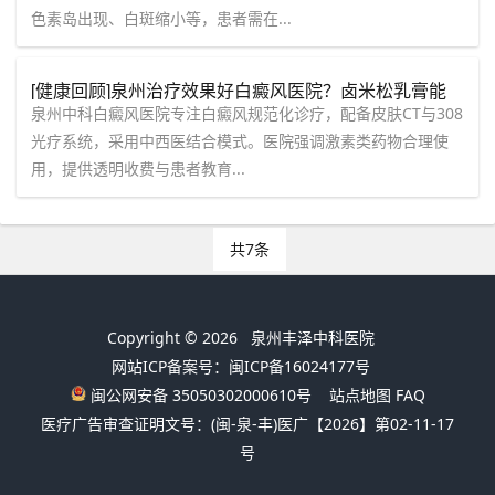
色素岛出现、白斑缩小等，患者需在...
[健康回顾]泉州治疗效果好白癜风医院？卤米松乳膏能
长期用吗？
泉州中科白癜风医院专注白癜风规范化诊疗，配备皮肤CT与308
光疗系统，采用中西医结合模式。医院强调激素类药物合理使
用，提供透明收费与患者教育...
共7条
Copyright © 2026
泉州丰泽中科医院
网站ICP备案号：闽ICP备16024177号
闽公网安备 35050302000610号
站点地图
FAQ
医疗广告审查证明文号：(闽-泉-丰)医广【2026】第02-11-17
号