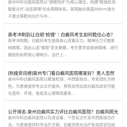
州中科医院“心理+治疗”双轨制全解析！
泉州中科白癜风医院以“源根同步”为核心理念，构建“精准检测-
智能诊疗-动态管理”的全周期体系。医院融合美国308nm准分
子激光等靶向光疗与中...
高考冲刺别让白斑“抢镜”｜白癜风考生如何稳住心态？
【泉州中科白癜风医院】为您支招
高考冲刺期，白癜风考生面临身心双重压力。精神压力可能影
响病情，因此心态“维稳”至关重要。考生需学会接纳情绪、进行
微放松和积极心理暗示。治疗上...
[热搜资讯榜]泉州专门看白癜风医院哪家好？男人忽然
出现白癜风症状？
泉州中科白癜风医院以精准检测、中西医结合、专家团队为特
色，为患者提供专业诊疗服务。男性突然出现白癜风症状可能
与遗传、环境、免疫及心理等因素有...
公开排名-泉州白癜风实力评比白癜风医院？白癜风照光
有效果症状？
泉州中科白癜风医院以先进设备、个性化诊疗及中西医结合疗
法，为患者提供科学治疗方案。白癜风照光治疗有效症状包括