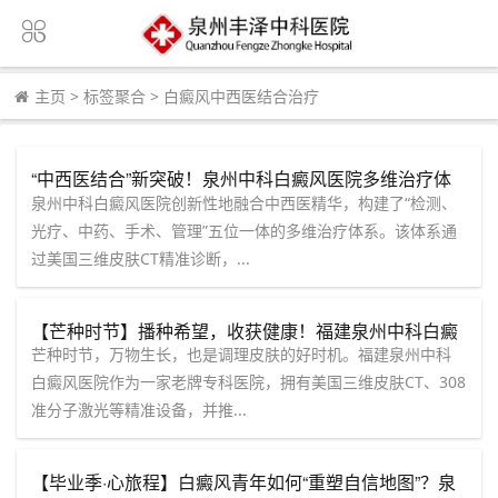
主页
>
标签聚合
>
白癜风中西医结合治疗
“中西医结合”新突破！泉州中科白癜风医院多维治疗体
系让白斑不再难治
泉州中科白癜风医院创新性地融合中西医精华，构建了“检测、
光疗、中药、手术、管理”五位一体的多维治疗体系。该体系通
过美国三维皮肤CT精准诊断，...
【芒种时节】播种希望，收获健康！福建泉州中科白癜
风医院助您抓住初夏复色良机
芒种时节，万物生长，也是调理皮肤的好时机。福建泉州中科
白癜风医院作为一家老牌专科医院，拥有美国三维皮肤CT、308
准分子激光等精准设备，并推...
【毕业季·心旅程】白癜风青年如何“重塑自信地图”？泉