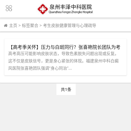
主页
>
标签聚合
>
考生皮肤健康管理与心理疏导
【高考季关怀】压力与白斑同行？张喜艳院长团队为考
生提供身心同治诊疗服务
高考高压可能影响皮肤状态，导致色素脱失问题出现或反复。
这不仅是皮肤信号，更是身心紧张的体现。福建泉州中科白癜
风医院张喜艳团队强调“身心同治”...
共1条