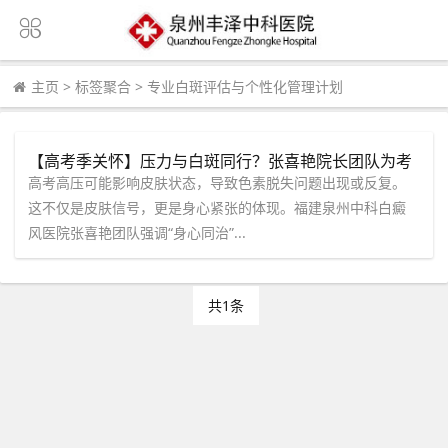
主页
>
标签聚合
>
专业白斑评估与个性化管理计划
【高考季关怀】压力与白斑同行？张喜艳院长团队为考
生提供身心同治诊疗服务
高考高压可能影响皮肤状态，导致色素脱失问题出现或反复。
这不仅是皮肤信号，更是身心紧张的体现。福建泉州中科白癜
风医院张喜艳团队强调“身心同治”...
共1条