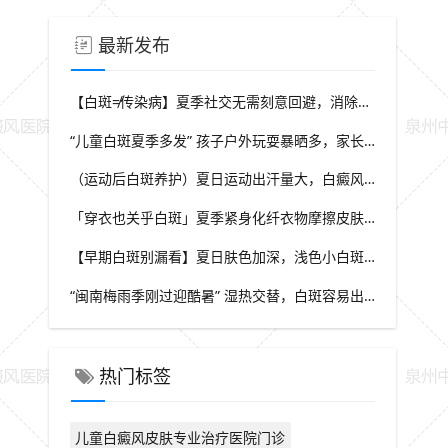
最新发布
【白斑≠传染病】夏季社交无需刻意回避，消除对白斑的误解，泉州中科白癜风医院科普白癜风基础常识
“儿童白斑夏季多发” 孩子户外玩耍暴晒多，家长多留意皮肤变化，泉州中科白癜风医院浅谈孩童白斑相关护理
（运动后白斑养护）夏日运动出汗量大，白癜风人群运动需兼顾防晒与干爽，泉州中科白癜风医院分享运动注意点
「穿衣也关乎白斑」夏季紧身化纤衣物摩擦皮肤，容易触发同形反应，泉州中科白癜风医院推荐白斑人群穿搭选择
【早期白斑别漏看】夏日肤色加深，浅色小白斑容易被忽略，泉州中科白癜风医院提示发现异常白斑尽早筛查
“闽南梅雨季刚过迎酷暑” 湿热交替，白斑容易出现波动，泉州中科白癜风医院讲解潮湿环境下白斑护理重点
热门标签
儿童白癜风皮肤专业治疗医院门诊