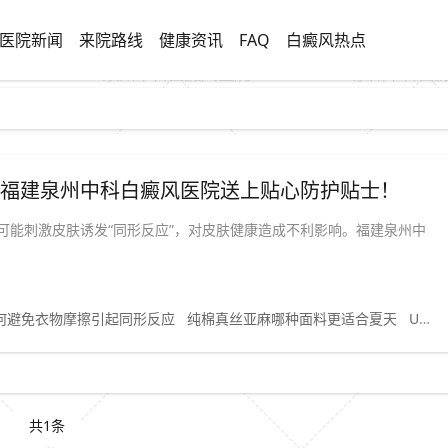
医院新闻
来院路线
健康资讯
FAQ
白癜风热点
”福建泉州中科白癜风医院送上贴心防护贴士！
可能刺激皮肤诱发“同形反应”，对皮肤健康造成不利影响。福建泉州中
何避免衣物摩擦引起同形反应
纯棉真丝亚麻哪种面料更适合夏天
UPF防晒衣对皮肤敏感人群有必要吗
共1条