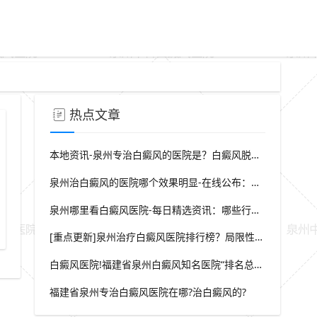
热点文章
本地资讯-泉州专治白癜风的医院是？白癜风脱屑是什么症状？
泉州治白癜风的医院哪个效果明显-在线公布：生活中哪些因素会诱发出白癜风
泉州哪里看白癜风医院-每日精选资讯：哪些行为会导致白癜风白斑在长
新衣服为什么要洗了再穿皮肤健康
[重点更新]泉州治疗白癜风医院排行榜？局限性白癜风早期症状？
白癜风医院!福建省泉州白癜风知名医院“排名总榜公开”福建省泉州治白癜风那家医院较好“强势推荐”?
福建省泉州专治白癜风医院在哪?治白癜风的?