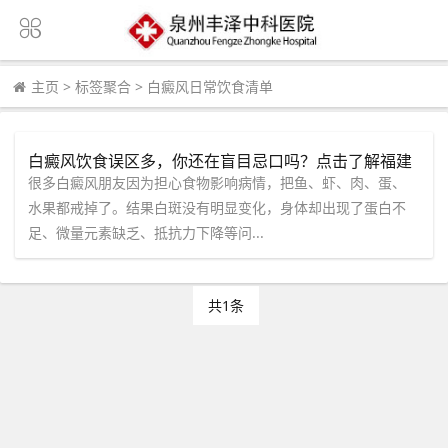
主页
>
标签聚合
>
白癜风日常饮食清单
白癜风饮食误区多，你还在盲目忌口吗？点击了解福建
泉州中科白癜风医院怎么说
很多白癜风朋友因为担心食物影响病情，把鱼、虾、肉、蛋、
水果都戒掉了。结果白斑没有明显变化，身体却出现了蛋白不
足、微量元素缺乏、抵抗力下降等问...
共1条